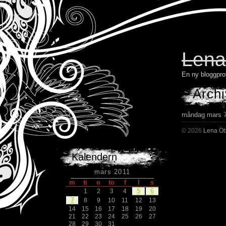
Lena
En ny bloggpro
Archi
måndag mars 7
© 2026
Lena Öb
Kalendern
mars 2011
m
ti
o
to
f
l
s
5
6
1
2
3
4
7
8
9
10
11
12
13
14
15
16
17
18
19
20
21
22
23
24
25
26
27
28
29
30
31