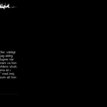
ler. väldigt
jag aldrig
lugner när
nnars va hon
rldens skutt,
rna än i
m” med mej.
 som att hon