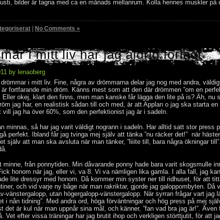
usti, bilder är tagna med ca en månads mellanrum. Kolla hennes muskler på d
tegoriserat
|
No Comments »
ar i mitt liv har jag aldrig förlagt
011 by lenaoberg
drömmar i mitt liv. Fine, några av drömmarna delar jag nog med andra, väldi
 är fortfarande min dröm. Känns mest som att den där drömmen ”om en perfekt 
t. Eller okej, klart den finns, men man kanske får lägga den lite på is? Äh, nu 
öm jag har, en realistisk sådan till och med, är att Applan o jag ska starta e
t vill jag ha över 60%, som den perfektionist jag är i sadeln.
n minnas, så har jag varit väldigt nogrann i sadeln. Har alltid satt stor press 
gå perfekt. Ibland får jag tvinga mej själv att tänka ”nu räcker det!” när häste
t själv att man ska avsluta när man tänker, ”liiite till, bara några ökningar till
då.
llt minne, från ponnytiden. Min dåvarande ponny hade bara varit skogsmulle in
ck honom när jag, eller vi, va 8. Vi va nämligen lika gamla. I alla fall, jag 
de lite dressyr med honom. Då kommer min syster ner till ridhuset, för att titta
ntiner, och vid varje ny båge när man rakriktar, gjorde jag galoppombyten. Då v
v-vänstergalopp, utan högergalopp-vänstergalopp. När syrran frågar vart jag lä
det i nån tidning”. Med andra ord, höga förväntningar och hög press på mej själ
 det är kul när man uppnår sina mål, och känner, ”fan vad bra jag är!”. Även 
. Vet efter vissa träningar har jag brutit ihop och verkligen störttjutit, för att j