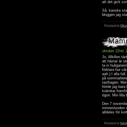
att det gick som
Så, kanske sta
bloggen jag sta
Posted in
Oka
Mamm
oktober 22nd, 
Jo, lillkillen 
att hästar är u
ta in huligane
förklara hur vår
aah.) I alla fa
på sommarbete 
rasthagen. Men 
hörde jag bara
tvärnitar framf
ögon. Min lilla 
Den 7 november 
minneslunden oc
alldeles för kort
Posted in
häs