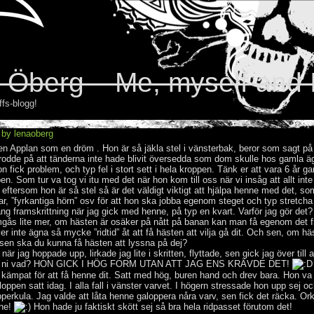
 Öberg – Me, myself and 
ffs-blogg!
 by lenaoberg
gen Applan som en dröm . Hon är så jäkla stel i vänsterbak, beror som sagt p
odde på att tänderna inte hade blivit översedda som dom skulle hos gamla ä
n fick problem, och typ fel i stort sett i hela kroppen. Tänk er att vara 6 år 
en. Som tur va tog vi itu med det när hon kom till oss när vi insåg att allt inte s
ftersom hon är så stel så är det väldigt viktigt att hjälpa henne med det, so
r, ”fyrkantiga hörn” osv för att hon ska jobba egenom steget och typ stretcha
ång framskrittning när jag gick med henne, på typ en kvart. Varför jag gör det
gås lite mer, om hästen är osäker på nått på banan kan man få egenom det 
 inte ägna så mycke ”ridtid” åt att få hästen att vilja gå dit. Och sen, om häs
asen ska du kunna få hästen att lyssna på dej?
r jag hoppade upp, lirkade jag lite i skritten, flyttade, sen gick jag över till a
et ni vad? HON GICK I HÖG FORM UTAN ATT JAG ENS KRÄVDE DET!
 kämpat för att få henne dit. Satt med hög, buren hand och drev bara. Hon va
loppen satt idag. I alla fall i vänster varvet. I högern stressade hon upp sej 
pperkula. Jag valde att låta henne galoppera nåra varv, sen fick det räcka. Or
nne!
Hon hade ju faktiskt skött sej så bra hela ridpasset förutom det!