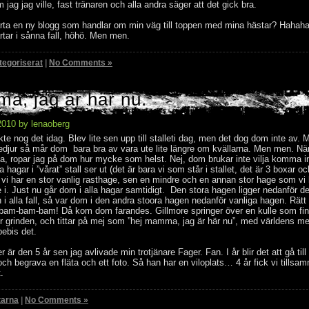
 jag jag ville, fast tränaren och alla andra säger att det gick bra.
rta en ny blogg som handlar om min väg till toppen med mina hästar? Hahaha,
rtar i sånna fall, höhö. Men men.
tegoriserat
|
No Comments »
a, jag är här nu.
2010 by lenaoberg
tänkte nog det idag. Blev lite sen upp till stalleti dag, men det dog dom inte av.
tedjur så mår dom bara bra av vara ute lite längre om kvällarna. Men men. När
rna, ropar jag på dom hur mycke som helst. Nej, dom brukar inte vilja komma i
a hagar i ”vårat” stall ser ut (det är bara vi som står i stallet, det är 3 boxar oc
ll, vi har en stor vanlig rasthage, sen en mindre och en annan stor hage som vi
i. Just nu går dom i alla hagar samtidigt. Den stora hagen ligger nedanför de
i alla fall, så var dom i den andra stoora hagen nedanför vanliga hagen. Rätt
 bam-bam-bam! Då kom dom farandes. Gillmore springer över en kulle som fin
ör grinden, och tittar på mej som ”hej mamma, jag är här nu”, med världens me
bebis det.
är den 5 år sen jag avlivade min trotjänare Fager. Fan. I år blir det att gå till
h begrava en fläta och ett foto. Så han har en viloplats… 4 år fick vi tillsa
.
tarna
|
No Comments »