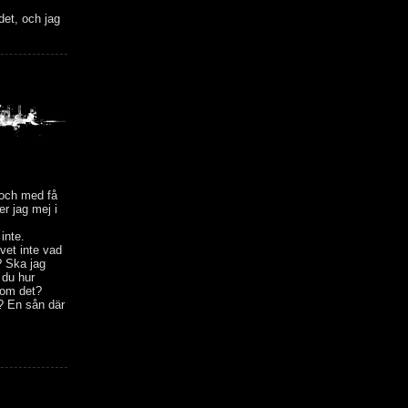
det, och jag
 och med få
r jag mej i
inte.
 vet inte vad
? Ska jag
 du hur
m om det?
å? En sån där