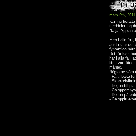
I’m b
mars 5th, 2011
Kan nu berätta 
meddelar jag de
Nå ja, Applan oc
Men i alla fall,
Just nu är det 
fyrkantiga hör
Det får loss he
har i alla fall
lite svårt för
månad.
Några av våra m
- Få tillbaka f
- Skänkelviknin
- Början till p
- Galoppombyten
- Början på ord
- Galoppiruetter