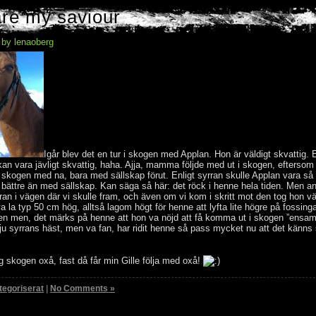
re my saviour
 by lenaoberg
Igår blev det en tur i skogen med Applan. Hon är väldigt skvattig. El
kan vara jävligt skvattig, haha. Ajja, mamma följde med ut i skogen, eftersom 
i skogen med na, bara med sällskap förut. Enligt syrran skulle Applan vara så 
bättre än med sällskap. Kan säga så här: det röck i henne hela tiden. Men a
an i vägen där vi skulle fram, och även om vi kom i skritt mot den tog hon vä
 la typ 50 cm hög, alltså lagom högt för henne att lyfta lite högre på fossinga
 Men men, det märks på henne att hon va nöjd att få komma ut i skogen ”ensa
ju syrrans häst, men va fan, har ridit henne så pass mycket nu att det känns
og skogen oxå, fast då får min Gille följa med oxå!
tegoriserat
|
No Comments »