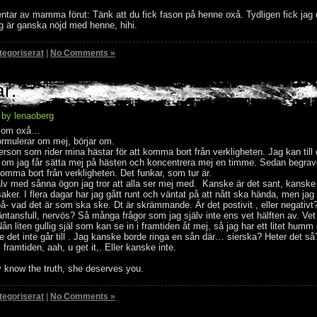
tar av mamma förut: Tänk att du fick fason på henne oxå. Tydligen fick jag 
ag är ganska nöjd med henne, hihi.
tegoriserat
|
No Comments »
r.
 by lenaoberg
 som oxå…
 formulerar om mej, börjar om.
erson som rider mina hästar för att komma bort från verkligheten. Jag kan till
 om jag får sätta mej på hästen och koncentrera mej en timme. Sedan begrave
komma bort från verkligheten. Det funkar, som tur är.
lv med sånna ögon jag tror att alla ser mej med. Kanske är det sant, kanske 
aker. I flera dagar har jag gått runt och väntat på att nått ska hända, men jag
å- vad det är som ska ske. Dt är skrämmande. Är det postivit , eller negativt
äntansfull, nervös? Så många frågor som jag själv inte ens vet hälften av. Vet
 Nån liten gullig själ som kan se in i framtiden åt mej, så jag har ett litet hum
 det inte går till . Jag kanske borde ringa en sån där… sierska? Heter det s
 framtiden, aah, u get it,. Eller kanske inte.
y know the truth, she deserves you.
tegoriserat
|
No Comments »