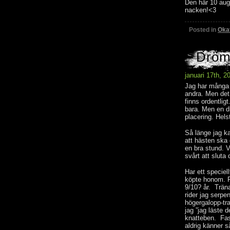
Den här 10 aug
nacken!<3
Posted in
Oka
Drömm
januari 17th, 2
Jag har många 
andra. Men det
finns ordentlig
bara. Men en dr
placering. Hels
Så länge jag ka
att hästen ska 
en bra stund. Ve
svårt att sluta 
Har ett specie
köpte honom. Fi
9/10? år. Träna
rider jag serpe
högergalopp-tra
jag ”jag läste 
knatteben. Fast
aldrig känner så