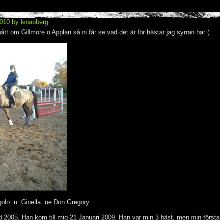
2010 by lenaoberg
ått om Gillmore o Applan så ni får se vad det är för hästar jag syrran har (:
olo. u: Ginella. ue:Don Gregory.
dd 2005. Han kom till mig 21 Januari 2009. Han var min 3 häst, men min första