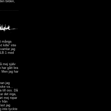
en bilden,
gt många
kille” inte
svamlar jag
n LB:1 med
på mej själv
n har gått bra
”. Men jag har
nan jag
kanske va…
 till oss. Då
ar det inga,
rt mej ropar
v från
fast jag
ag inte tyckte