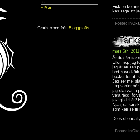
31
Fick en kommen
« Mar
kan säga att j
Posted in
Oka
Gratis blogg från
Bloggproffs
Tanka
mars 6th, 2011
Är du sån där
Eller, nej, jag
jag är en sån p
bort huvudvärk
böcker-för att 
Jag ser mej sjä
Jag väntar på s
jag ska vänta p
vara rädd, förv
jävligt det är?
Njaa, så kanske
som kan se in i
Does she reall
Posted in
Oka