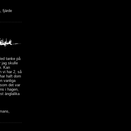
 fjärde
 Med tanke på
 jag skulle
n. Kan
h vi har 2, så
 har haft dom
n vanliga
 som det var
ns i hagen,
st änglalika
mmans,