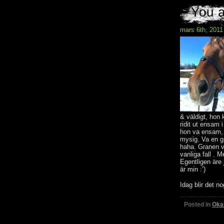
You a
mars 6th, 2011
& väldigt, hon 
ridit ut ensam 
hon va ensam, 
mysig. Va en gr
haha. Granen va
vanliga fall .
Egentligen äre 
är min :’)
Idag blir det n
Posted in
Oka