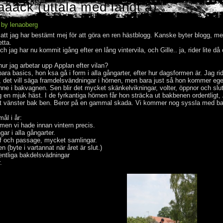
aaack (uttala med långt a)
 by lenaoberg
att jag har bestämt mej för att göra en ren hästblogg. Kanske byter blogg, m
tta.
h jag har nu kommit igång efter en lång vintervila, och Gille.. ja, rider lite då 
 hur jag arbetar upp Applan efter vilan?
bara basics, hon ksa gå i form i alla gångarter, efter hur dagsformen är. Jag r
n, det vill säga framdelsvändningar i hörnen, men bara just så hon kommer e
nne i bakvagnen. Sen blir det mycket skänkelvikningar, volter, öppnor och slut
 jag en mjuk häst. I de fyrkantiga hörnen får hon sträcka ut bakbenen ordentligt,
 sitt vänster bak ben. Beror på en gammal skada. Vi kommer nog syssla med b
ål i år:
ormen vi hade innan vintern precis.
gar i alla gångarter.
iaff och passage, mycket samlingar.
 (byte i vartannat när året är slut.)
entliga bakdelsvädningar
.