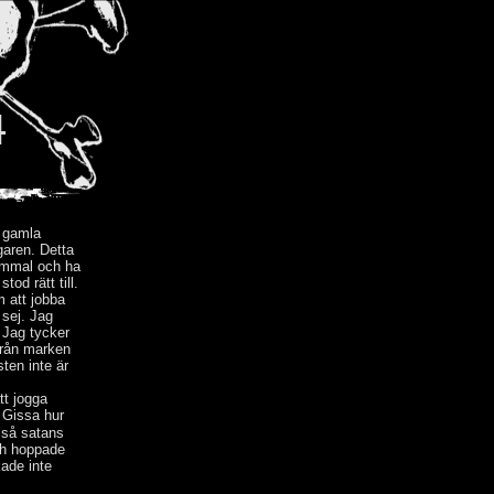
I
å gamla
garen. Detta
gammal och ha
tod rätt till.
m att jobba
 sej. Jag
? Jag tycker
från marken
ten inte är
tt jogga
Gissa hur
 så satans
och hoppade
kade inte