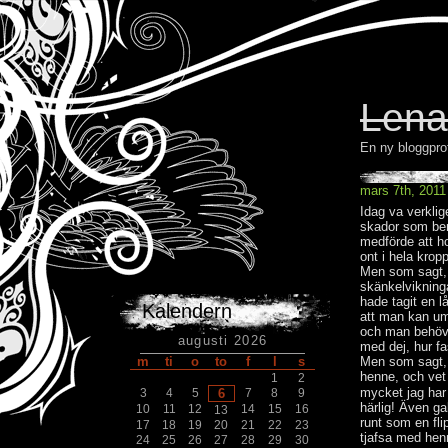
Lena
En ny bloggpro
mars 7th, 2011
Idag va verkli
skador som ber
medförde att ho
ont i hela kropp
Men som sagt, e
skänkelvikninga
hade tagit en l
Kalendern
att man kan um
och man behöver
augusti 2026
med dej, hur f
Men som sagt, nä
m
ti
o
to
f
l
s
henne, och v
1
2
mycket jag har
3
4
5
6
7
8
9
härlig! Även ga
10
11
12
14
15
16
13
runt som en fli
17
18
19
20
21
22
23
tjafsa med he
24
25
26
27
28
29
30