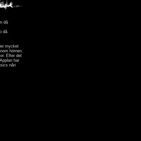
en då
o då.
ider mycket
genom hörnen.
or. Efter det
 Applan har
asics nån