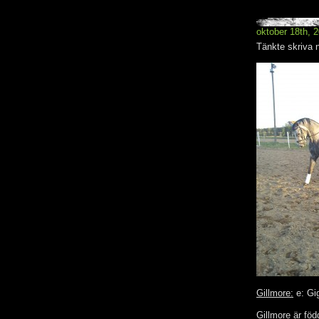
oktober 18th, 
Tänkte skriva n
Gillmore:
e: Gig
Gillmore är fö