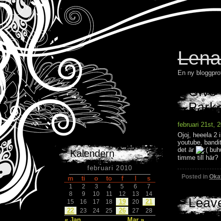
Lena
En ny bloggpro
Give 
Park
februari 21st, 
Ojoj, heeela 2 
youtube, bandit
det är
buhu
Kalendern
timme till här?
februari 2010
Posted in
Oka
m
ti
o
to
f
l
s
1
2
3
4
5
6
7
8
9
10
11
12
13
14
Leav
19
21
15
16
17
18
20
22
26
23
24
25
27
28
« Jan
Mar »