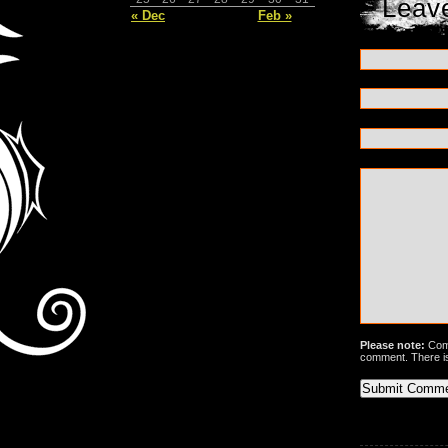
Leav
« Dec
Feb »
Please note:
Comm
comment. There i