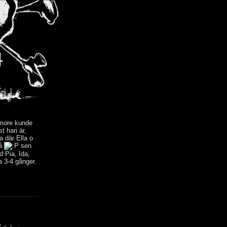
I
lmore kunde
st han är,
a där Ella o
på
sen
d Pia, Ida,
a 3-4 gånger.