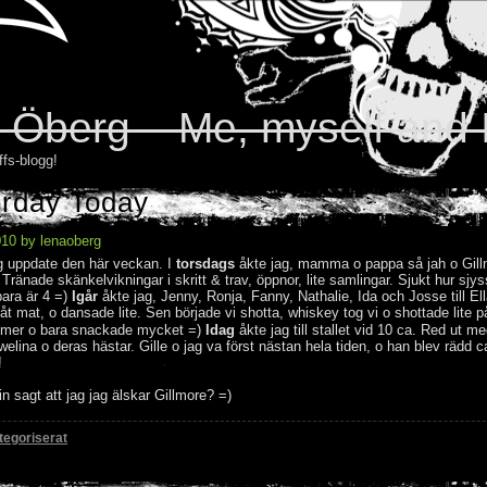
 Öberg – Me, myself and 
ffs-blogg!
erday Today
010 by lenaoberg
ig uppdate den här veckan. I
torsdags
åkte jag, mamma o pappa så jah o Gil
Tränade skänkelvikningar i skritt & trav, öppnor, lite samlingar. Sjukt hur sjys
bara är 4 =)
Igår
åkte jag, Jenny, Ronja, Fanny, Nathalie, Ida och Josse till Ell
 åt mat, o dansade lite. Sen började vi shotta, whiskey tog vi o shottade lite 
e mer o bara snackade mycket =)
Idag
åkte jag till stallet vid 10 ca. Red ut me
ina o deras hästar. Gille o jag va först nästan hela tiden, o han blev rädd c
g!
n sagt att jag jag älskar Gillmore? =)
tegoriserat