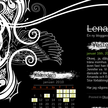
Lena
En ny bloggpro
Yest
januari 16th, 2
Okeej.. ja, dål
träna inomhus. 
även fast han 
Jennifer va. Vi
dansade vi lit
Kalendern
Amanda och Ewel
Stor förbättrin
januari 2010
m
ti
o
to
f
l
s
Har jag någonsi
1
2
3
6
8
9
10
4
5
7
Posted in
Oka
11
16
12
13
14
15
17
18
19
20
21
22
23
24
25
26
27
28
29
30
31